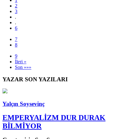
1
2
3
.
.
6
7
8
9
İleri »
Son »»»
YAZAR SON YAZILARI
Yalçın Soysevinç
EMPERYALİZM DUR DURAK
BİLMİYOR