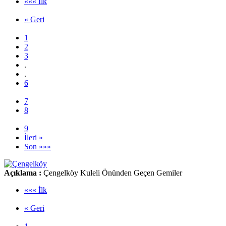
««« İlk
« Geri
1
2
3
.
.
6
7
8
9
İleri »
Son »»»
Açıklama :
Çengelköy Kuleli Önünden Geçen Gemiler
««« İlk
« Geri