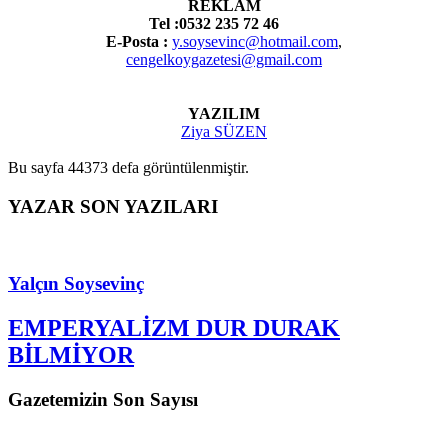
REKLAM
Tel :0532 235 72 46
E-Posta :
y.soysevinc@hotmail.com
,
cengelkoygazetesi@gmail.com
YAZILIM
Ziya SÜZEN
Bu sayfa 44373 defa görüntülenmiştir.
YAZAR SON YAZILARI
Yalçın Soysevinç
EMPERYALİZM DUR DURAK
BİLMİYOR
Gazetemizin Son Sayısı