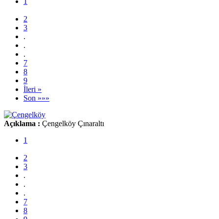
1
2
3
.
.
.
7
8
9
İleri »
Son »»»
Açıklama :
Çengelköy Çınaraltı
1
2
3
.
.
.
7
8