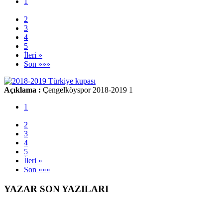
1
2
3
4
5
İleri »
Son »»»
Açıklama :
Çengelköyspor 2018-2019 1
1
2
3
4
5
İleri »
Son »»»
YAZAR SON YAZILARI