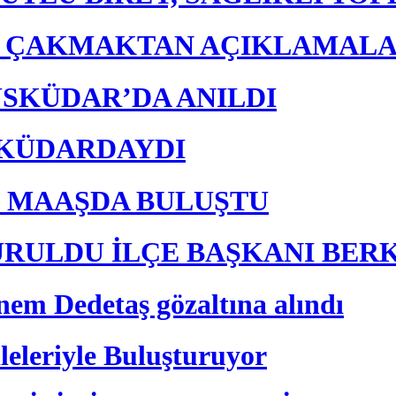
E ÇAKMAKTAN AÇIKLAMAL
ÜSKÜDAR’DA ANILDI
ÜSKÜDARDAYDI
K MAAŞDA BULUŞTU
URULDU İLÇE BAŞKANI BER
nem Dedetaş gözaltına alındı
leleriyle Buluşturuyor