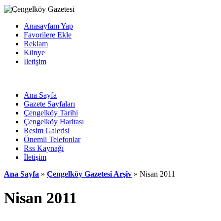
Anasayfam Yap
Favorilere Ekle
Reklam
Künye
İletişim
Ana Sayfa
Gazete Sayfaları
Çengelköy Tarihi
Çengelköy Haritası
Resim Galerisi
Önemli Telefonlar
Rss Kaynağı
İletişim
Ana Sayfa
»
Çengelköy Gazetesi Arşiv
» Nisan 2011
Nisan 2011