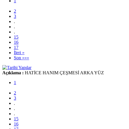
1
2
3
.
.
.
15
16
17
İleri »
Son »»»
Açıklama :
HATİCE HANIM ÇEŞMESİ ARKA YÜZ
1
2
3
.
.
.
15
16