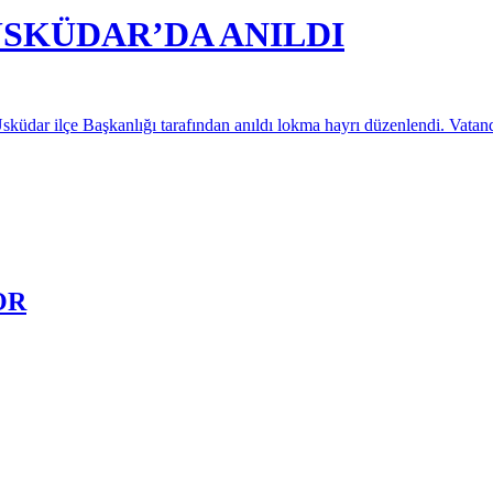
ÜSKÜDAR’DA ANILDI
üdar ilçe Başkanlığı tarafından anıldı lokma hayrı düzenlendi. Vatandaşl
OR