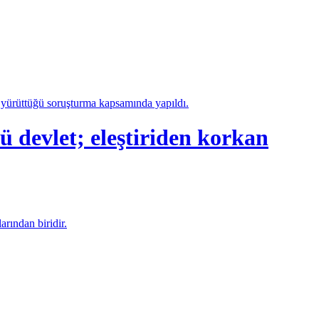
a yürüttüğü soruşturma kapsamında yapıldı.
let; eleştiriden korkan
arından biridir.