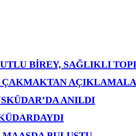
UTLU BİREY, SAĞLIKLI TO
E ÇAKMAKTAN AÇIKLAMAL
ÜSKÜDAR’DA ANILDI
ÜSKÜDARDAYDI
K MAAŞDA BULUŞTU