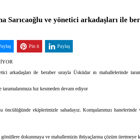
ha Sarıcaoğlu ve yönetici arkadaşları ile b
Paylaş
Pin it
Paylaş
DİYOR
ici arkadaşları ile beraber sırayla Üsküdar ın mahallelerinde tar
le taramalarımıza hız kesmeden devam ediyor
öncülüğünde ekiplerimizle sahadayız. Komşularımızı hanelerinde ve i
, gönüllere dokunmaya ve mahallemizin ihtiyaçlarına çözüm üretmeye ka