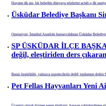
Hayatın ilk anı, bir bebeğin dünyaya gözlerini açtığı o ilk saniy
Üsküdar Belediye Başkanı Si
Operasyon, İstanbul Anadolu başsavcılığının Üsküdar Belediyesi
SP ÜSKÜDAR İLÇE BAŞKANI
değil, eleştiriden ders çıkaran
Basın özgürlüğü, yalnızca gazetecilerin değil; toplumun doğru bi
Pet Fellas Hayvanları Yeni Ai
Ücretsiz olarak hizmet veren platform, hayvan sahiplendirme sür