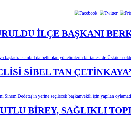
URULDU İLÇE BAŞKANI BER
aya başladı. İstanbul da belli olan yönetimlerin bir tanesi de Üsküdar old
İSİ SİBEL TAN ÇETİNKAYA’
ı Sinem Dedetaş'ın yerine seçilecek başkanvekili için yapılan oylama
UTLU BİREY, SAĞLIKLI TO