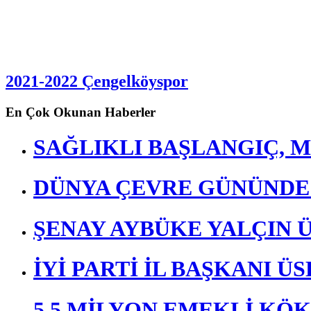
2021-2022 Çengelköyspor
En Çok Okunan Haberler
SAĞLIKLI BAŞLANGIÇ, M
DÜNYA ÇEVRE GÜNÜND
ŞENAY AYBÜKE YALÇIN 
İYİ PARTİ İL BAŞKANI 
5,5 MİLYON EMEKLİ KÖ