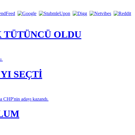
K TÜTÜNCÜ OLDU
u.
YI SEÇTİ
da CHP'nin adayı kazandı.
PLUM