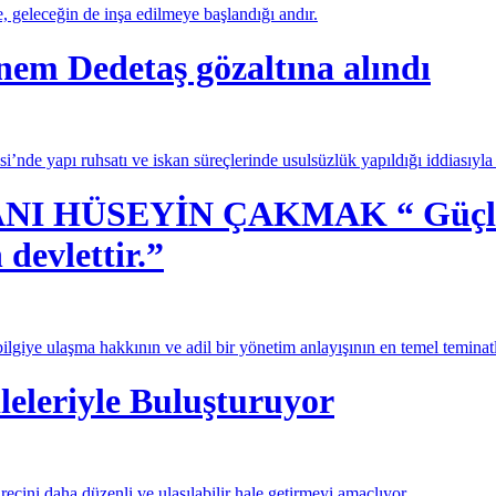
e, geleceğin de inşa edilmeye başlandığı andır.
nem Dedetaş gözaltına alındı
’nde yapı ruhsatı ve iskan süreçlerinde usulsüzlük yapıldığı iddiasıyl
 HÜSEYİN ÇAKMAK “ Güçlü dev
 devlettir.”
lgiye ulaşma hakkının ve adil bir yönetim anlayışının en temel teminatl
leleriyle Buluşturuyor
ecini daha düzenli ve ulaşılabilir hale getirmeyi amaçlıyor.