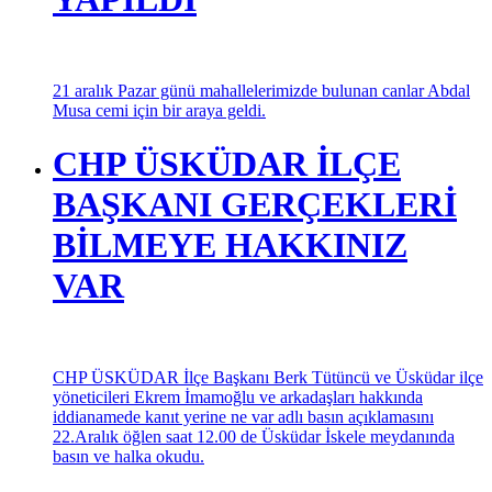
Türk müziğinin sevilen isimlerinden Emir Can İğrek, Üsküdar
Belediyesi tarafından işletilen Tebessüm Kahvesi’nde çalışan
Down Sendromlu gençlerle bir araya geldi.
BOĞAZİÇİ CEMEVİNDE
ABDAL MUSA CEMİ
YAPILDI
21 aralık Pazar günü mahallelerimizde bulunan canlar Abdal
Musa cemi için bir araya geldi.
CHP ÜSKÜDAR İLÇE
BAŞKANI GERÇEKLERİ
BİLMEYE HAKKINIZ
VAR