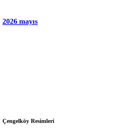
.
102
103
104
İleri »
Son »»»
YAZAR SON YAZILARI
Yalçın Soysevinç
EMPERYALİZM DUR DURAK
BİLMİYOR
Gazetemizin Son Sayısı
2026 mayıs