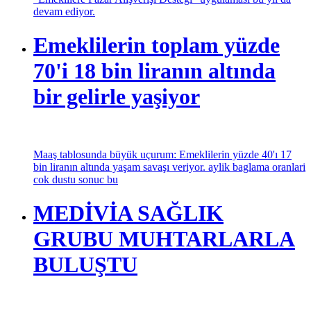
ÜSKÜDAR
BELEDİYESi’NİN
EMEKLİLERE PAZAR
ALIŞVERİŞİ DESTEĞİ
YENİDEN BAŞLIYOR
Üsküdar Belediye Başkanı Sinem Dedetaş’ın seçim vaatleri
arasında yer alan ve göreve gelmesiyle hayata geçirilen
“Emeklilere Pazar Alışverişi Desteği” uygulaması bu yıl da
devam ediyor.
Emeklilerin toplam yüzde
70'i 18 bin liranın altında
bir gelirle yaşiyor