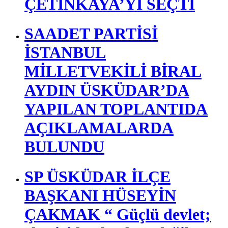
YENİ PARTİ ÜSKÜDAR
KURULDU İLÇE
BAŞKANI BERK
TÜTÜNCÜ OLDU
Pet Fellas Hayvanları Yeni
Aileleriyle Buluşturuyor
ÜSKÜDAR BELEDİYE
MECLİSİ SİBEL TAN
ÇETİNKAYA’YI SEÇTİ
SAADET PARTİSİ