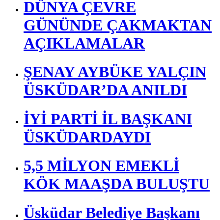
Çengelköy spor 2013-2014 sezon
En Çok Okunan Haberler
SAĞLIKLI BAŞLANGIÇ,
MUTLU BİREY,
SAĞLIKLI TOPLUM
DÜNYA ÇEVRE
GÜNÜNDE ÇAKMAKTAN
AÇIKLAMALAR