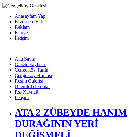
Anasayfam Yap
Favorilere Ekle
Reklam
Künye
İletişim
Ana Sayfa
Gazete Sayfaları
Çengelköy Tarihi
Çengelköy Haritası
Resim Galerisi
Önemli Telefonlar
Rss Kaynağı
İletişim
ATA 2 ZÜBEYDE HANIM
DURAĞININ YERİ
DEĞİŞMELİ