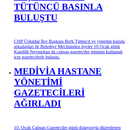
mensuplarıyla bir araya geldi.
CHP ÜSKÜDAR İLÇE
BAŞKANI BERK
TÜTÜNCÜ BASINLA
BULUŞTU
CHP Üsküdar İlçe Başkanı Berk Tütüncü ve yönetim kurulu
arkadaşları ile Belediye Meclisinden üyeler 10 Ocak günü
Kandilli Nevmekan da çalışan gazeteciler gününü kutlamak
için gazetecilerle buluştu.
MEDİVİA HASTANE
YÖNETİMİ
GAZETECİLERİ