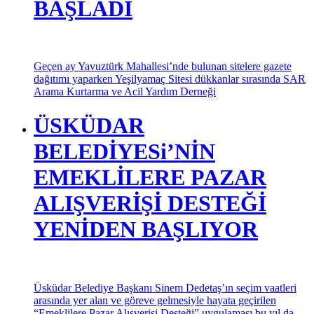
İstanbul sismik risklerin azaltılması ve acil durum hazırlık
projelerinden bir tanesi olan Mehmet Akif Ersoy İlkokulu
yapımı mahalle muhtarımız Hilmi Somuncu’nun da gayretleri
ile hızla sürüyor.
YAVUZTÜRK
MAHALLESİNDE SAR
İSTANBUL
TEMSİLCİLİĞİ HİZMETE
BAŞLADI
Geçen ay Yavuztürk Mahallesi’nde bulunan sitelere gazete
dağıtımı yaparken Yeşilyamaç Sitesi dükkanlar sırasında SAR
Arama Kurtarma ve Acil Yardım Derneği