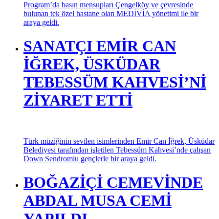
AĞIRLADI
10. Ocak Çalışan Gazeteciler günü dolayısıyla düzenlenen
Program’da basın mensupları Çengelköy ve çevresinde
bulunan tek özel hastane olan MEDİVİA yönetimi ile bir
araya geldi.
SANATÇI EMİR CAN
İĞREK, ÜSKÜDAR
TEBESSÜM KAHVESİ’Nİ
ZİYARET ETTİ