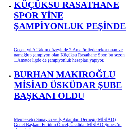
CHP ÜSKÜDAR İlçe Başkanı Berk Tütüncü ve Üsküdar ilçe
yöneticileri Ekrem İmamoğlu ve arkadaşları hakkında
iddianamede kanıt yerine ne var adlı basın açıklamasını
22.Aralık öğlen saat 12.00 de Üsküdar İskele meydanında
basın ve halka okudu.
KÜÇÜKSU RASATHANE
SPOR YİNE
ŞAMPİYONLUK PEŞİNDE
Geçen yıl A Takım düzeyinde 2.Amatör ligde rekor puan ve
namağlup şampiyon olan Küçüksu Rasathane Spor, bu sezon
1.Amatör ligde de şampiyonluk hesapları yapıyor.