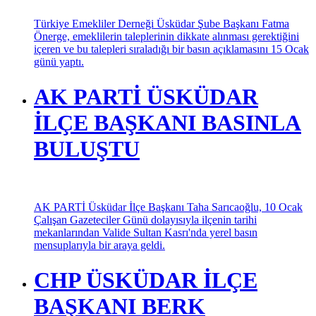
GEREKLİ
Türkiye Emekliler Derneği Üsküdar Şube Başkanı Fatma
Önerge, emeklilerin taleplerinin dikkate alınması gerektiğini
içeren ve bu talepleri sıraladığı bir basın açıklamasını 15 Ocak
günü yaptı.
AK PARTİ ÜSKÜDAR
İLÇE BAŞKANI BASINLA
BULUŞTU
AK PARTİ Üsküdar İlçe Başkanı Taha Sarıcaoğlu, 10 Ocak
Çalışan Gazeteciler Günü dolayısıyla ilçenin tarihi
mekanlarından Valide Sultan Kasrı'nda yerel basın