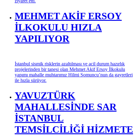
BURHAN MAKIROĞLU
MİSİAD ÜSKÜDAR ŞUBE
BAŞKANI OLDU
Memleketçi Sanayici ve İş Adamları Derneği (MİSİAD)
Genel Başkanı Feridun Öncel, Üsküdar MİSİAD Şubesi’ni
ziyaret etti.
MEHMET AKİF ERSOY
İLKOKULU HIZLA
YAPILIYOR