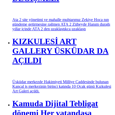
Ata 2 site yönetimi ve mahalle muhtarımız Zekiye Hoca nın
gündeme getirmesine rağmen ATA 2 Zübeyde Hanım durağı
yıllar içinde ATA 2 den uzaklaştıkça uzaklaştı
KIZKULESİ ART
GALLERY ÜSKÜDAR DA
AÇILDI
Üsküdar merkezde Hakimiyeti Milliye Caddesinde bulunan
Kançal iş merkezinin birinci katında 10 Ocak günü Kızkulesi
Art Galeri açıldı.
Kamuda Dijital Tebligat