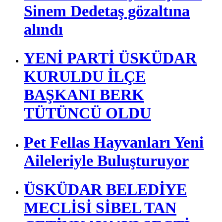
ŞENAY AYBÜKE YALÇIN
ÜSKÜDAR’DA ANILDI
İYİ PARTİ İL BAŞKANI
ÜSKÜDARDAYDI
5,5 MİLYON EMEKLİ
KÖK MAAŞDA BULUŞTU
Üsküdar Belediye Başkanı
Sinem Dedetaş gözaltına
alındı