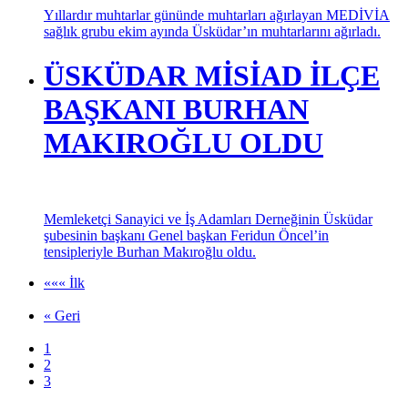
Maaş tablosunda büyük uçurum: Emeklilerin yüzde 40'ı 17
bin liranın altında yaşam savaşı veriyor. aylik baglama oranlari
cok dustu sonuc bu
MEDİVİA SAĞLIK
GRUBU MUHTARLARLA
BULUŞTU
Yıllardır muhtarlar gününde muhtarları ağırlayan MEDİVİA
sağlık grubu ekim ayında Üsküdar’ın muhtarlarını ağırladı.
ÜSKÜDAR MİSİAD İLÇE
BAŞKANI BURHAN