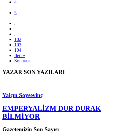
MAKIROĞLU OLDU
Memleketçi Sanayici ve İş Adamları Derneğinin Üsküdar
şubesinin başkanı Genel başkan Feridun Öncel’in
tensipleriyle Burhan Makıroğlu oldu.
««« İlk
« Geri
1
2
3
4
5
.
.