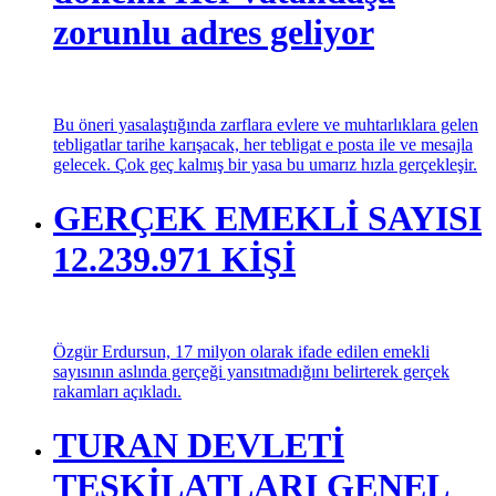
dönemi Her vatandaşa
zorunlu adres geliyor
Bu öneri yasalaştığında zarflara evlere ve muhtarlıklara gelen
tebligatlar tarihe karışacak, her tebligat e posta ile ve mesajla
gelecek. Çok geç kalmış bir yasa bu umarız hızla gerçekleşir.
GERÇEK EMEKLİ SAYISI
12.239.971 KİŞİ
Özgür Erdursun, 17 milyon olarak ifade edilen emekli
sayısının aslında gerçeği yansıtmadığını belirterek gerçek
rakamları açıkladı.
TURAN DEVLETİ